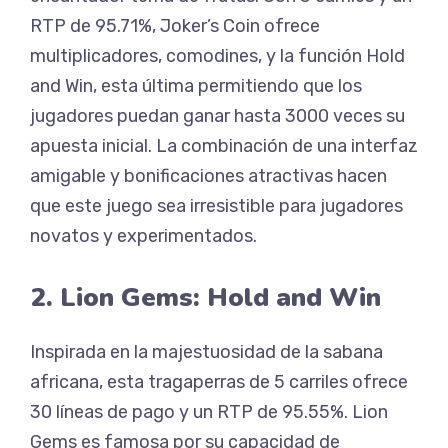
RTP de 95.71%, Joker’s Coin ofrece
multiplicadores, comodines, y la función Hold
and Win, esta última permitiendo que los
jugadores puedan ganar hasta 3000 veces su
apuesta inicial. La combinación de una interfaz
amigable y bonificaciones atractivas hacen
que este juego sea irresistible para jugadores
novatos y experimentados.
2. Lion Gems: Hold and Win
Inspirada en la majestuosidad de la sabana
africana, esta tragaperras de 5 carriles ofrece
30 líneas de pago y un RTP de 95.55%. Lion
Gems es famosa por su capacidad de