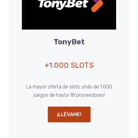
TonyBet
+1.000 SLOTS
La mayor oferta de slots: ¡más de 1.000
juegos de hasta 18 proveedores!
¡LLÉVAME!