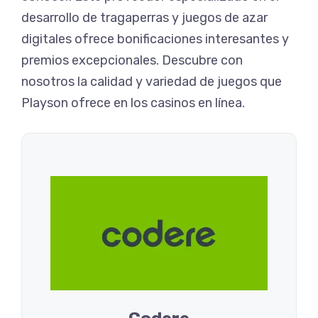
desarrollo de tragaperras y juegos de azar
digitales ofrece bonificaciones interesantes y
premios excepcionales. Descubre con
nosotros la calidad y variedad de juegos que
Playson ofrece en los casinos en línea.