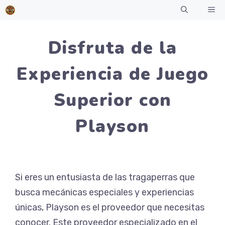
Saltar
Me
al
contenido
Disfruta de la
Experiencia de Juego
Superior con
Playson
Si eres un entusiasta de las tragaperras que
busca mecánicas especiales y experiencias
únicas, Playson es el proveedor que necesitas
conocer. Este proveedor especializado en el