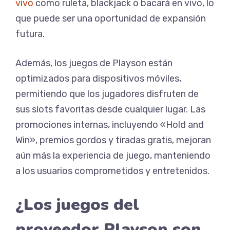
vivo
como ruleta, blackjack o bacará en vivo, lo
que puede ser una oportunidad de expansión
futura.
Además, los juegos de Playson están
optimizados para dispositivos móviles,
permitiendo que los jugadores disfruten de
sus slots favoritas desde cualquier lugar. Las
promociones internas, incluyendo «Hold and
Win», premios gordos y tiradas gratis, mejoran
aún más la experiencia de juego, manteniendo
a los usuarios comprometidos y entretenidos.
¿Los juegos del
proveedor Playson son