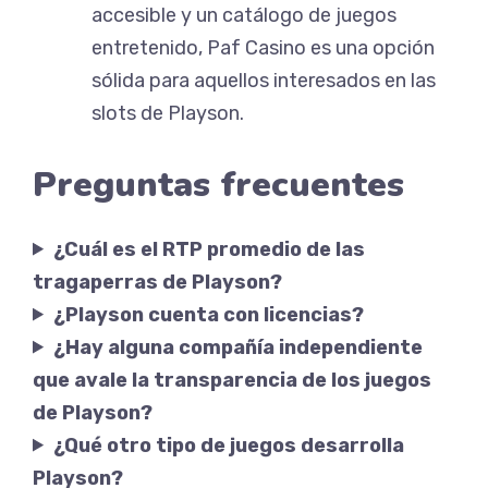
accesible y un catálogo de juegos
entretenido, Paf Casino es una opción
sólida para aquellos interesados en las
slots de Playson.
Preguntas frecuentes
¿Cuál es el RTP promedio de las
tragaperras de Playson?
¿Playson cuenta con licencias?
¿Hay alguna compañía independiente
que avale la transparencia de los juegos
de Playson?
¿Qué otro tipo de juegos desarrolla
Playson?