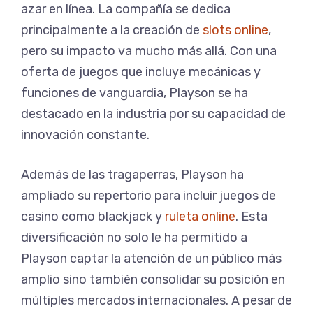
azar en línea. La compañía se dedica
principalmente a la creación de
slots online
,
pero su impacto va mucho más allá. Con una
oferta de juegos que incluye mecánicas y
funciones de vanguardia, Playson se ha
destacado en la industria por su capacidad de
innovación constante.
Además de las tragaperras, Playson ha
ampliado su repertorio para incluir juegos de
casino como blackjack y
ruleta online
. Esta
diversificación no solo le ha permitido a
Playson captar la atención de un público más
amplio sino también consolidar su posición en
múltiples mercados internacionales. A pesar de