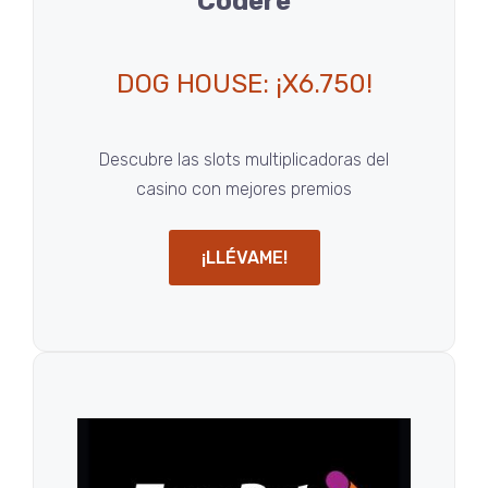
Codere
DOG HOUSE: ¡X6.750!
Descubre las slots multiplicadoras del
casino con mejores premios
¡LLÉVAME!