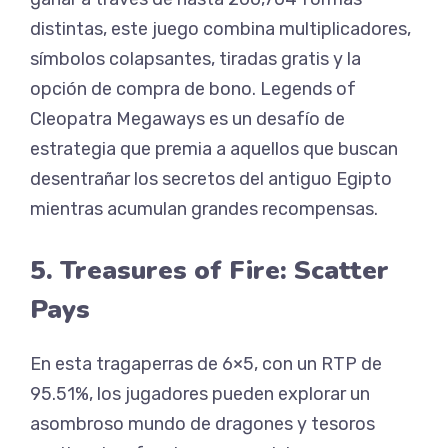
distintas, este juego combina multiplicadores,
símbolos colapsantes, tiradas gratis y la
opción de compra de bono. Legends of
Cleopatra Megaways es un desafío de
estrategia que premia a aquellos que buscan
desentrañar los secretos del antiguo Egipto
mientras acumulan grandes recompensas.
5. Treasures of Fire: Scatter
Pays
En esta tragaperras de 6×5, con un RTP de
95.51%, los jugadores pueden explorar un
asombroso mundo de dragones y tesoros