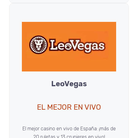
LeoVegas
EL MEJOR EN VIVO
El mejor casino en vivo de España: ¡más de
20 ruletas y 13 crupieres en vivo!