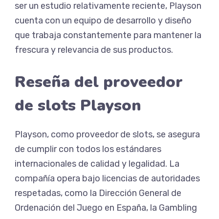
ser un estudio relativamente reciente, Playson
cuenta con un equipo de desarrollo y diseño
que trabaja constantemente para mantener la
frescura y relevancia de sus productos.
Reseña del proveedor
de slots Playson
Playson, como proveedor de slots, se asegura
de cumplir con todos los estándares
internacionales de calidad y legalidad. La
compañía opera bajo licencias de autoridades
respetadas, como la Dirección General de
Ordenación del Juego en España, la Gambling