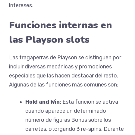
intereses.
Funciones internas en
las Playson slots
Las tragaperras de Playson se distinguen por
incluir diversas mecánicas y promociones
especiales que las hacen destacar del resto.
Algunas de las funciones más comunes son:
Hold and Win:
Esta función se activa
cuando aparece un determinado
número de figuras Bonus sobre los
carretes, otorgando 3 re-spins. Durante