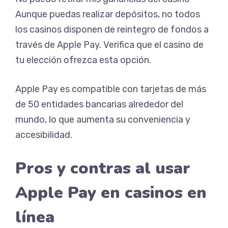
Aunque puedas realizar depósitos, no todos
los casinos disponen de reintegro de fondos a
través de Apple Pay. Verifica que el casino de
tu elección ofrezca esta opción.
Apple Pay es compatible con tarjetas de más
de 50 entidades bancarias alrededor del
mundo, lo que aumenta su conveniencia y
accesibilidad.
Pros y contras al usar
Apple Pay en casinos en
línea