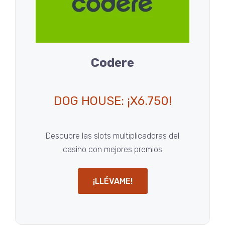
Codere
DOG HOUSE: ¡X6.750!
Descubre las slots multiplicadoras del
casino con mejores premios
¡LLÉVAME!