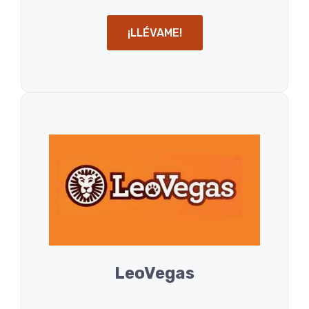
¡LLÉVAME!
LeoVegas