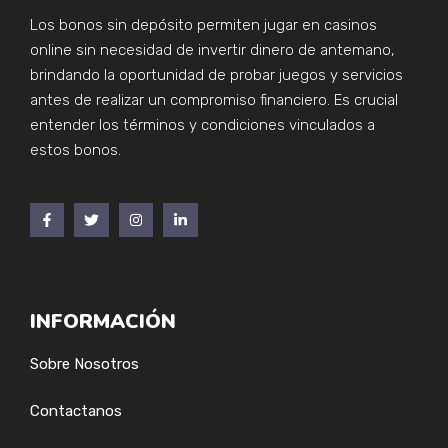
Los bonos sin depósito permiten jugar en casinos
online sin necesidad de invertir dinero de antemano,
brindando la oportunidad de probar juegos y servicios
antes de realizar un compromiso financiero. Es crucial
entender los términos y condiciones vinculados a
estos bonos.
INFORMACIÓN
Sobre Nosotros
Contactanos