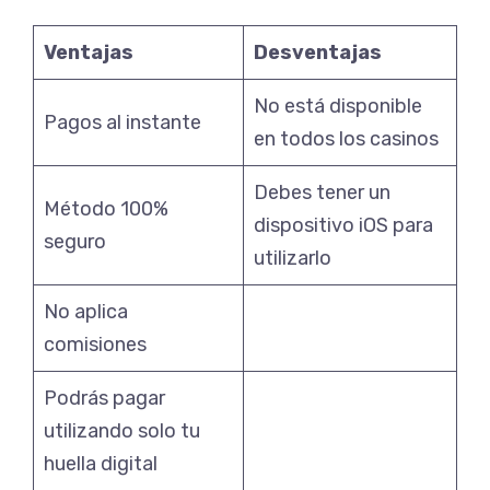
Ventajas
Desventajas
No está disponible
Pagos al instante
en todos los casinos
Debes tener un
Método 100%
dispositivo iOS para
seguro
utilizarlo
No aplica
comisiones
Podrás pagar
utilizando solo tu
huella digital