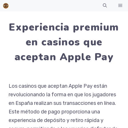
Saltar
Me
al
contenido
Experiencia premium
en casinos que
aceptan Apple Pay
Los casinos que aceptan Apple Pay están
revolucionando la forma en que los jugadores
en España realizan sus transacciones en línea.
Este método de pago proporciona una
experiencia de depósito y retiro rápida y