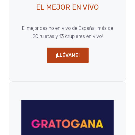
EL MEJOR EN VIVO
El mejor casino en vivo de España: ¡más de
20 ruletas y 13 crupieres en vivo!
¡LLÉVAME!