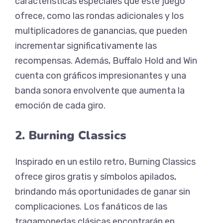
características especiales que este juego
ofrece, como las rondas adicionales y los
multiplicadores de ganancias, que pueden
incrementar significativamente las
recompensas. Además, Buffalo Hold and Win
cuenta con gráficos impresionantes y una
banda sonora envolvente que aumenta la
emoción de cada giro.
2. Burning Classics
Inspirado en un estilo retro, Burning Classics
ofrece giros gratis y símbolos apilados,
brindando más oportunidades de ganar sin
complicaciones. Los fanáticos de las
tragamonedas clásicas encontrarán en