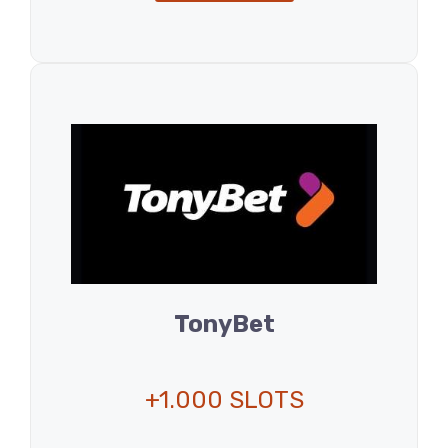
TonyBet
+1.000 SLOTS