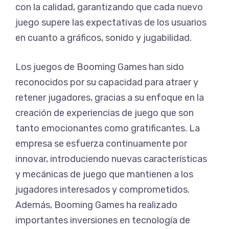
con la calidad, garantizando que cada nuevo
juego supere las expectativas de los usuarios
en cuanto a gráficos, sonido y jugabilidad.
Los juegos de Booming Games han sido
reconocidos por su capacidad para atraer y
retener jugadores, gracias a su enfoque en la
creación de experiencias de juego que son
tanto emocionantes como gratificantes. La
empresa se esfuerza continuamente por
innovar, introduciendo nuevas características
y mecánicas de juego que mantienen a los
jugadores interesados y comprometidos.
Además, Booming Games ha realizado
importantes inversiones en tecnología de