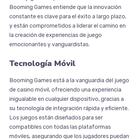
Booming Games entiende que la innovación
constante es clave para el éxito a largo plazo,
y están comprometidos a liderar el camino en
la creación de experiencias de juego
emocionantes y vanguardistas.
Tecnología Móvil
Booming Games está a la vanguardia del juego
de casino móvil, ofreciendo una experiencia
inigualable en cualquier dispositivo, gracias a
su tecnología de integración rápida y eficiente.
Los juegos están diseñados para ser
compatibles con todas las plataformas
móviles, asegurando que los jugadores puedan