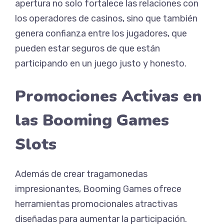
apertura no solo fortalece las relaciones con
los operadores de casinos, sino que también
genera confianza entre los jugadores, que
pueden estar seguros de que están
participando en un juego justo y honesto.
Promociones Activas en
las Booming Games
Slots
Además de crear tragamonedas
impresionantes, Booming Games ofrece
herramientas promocionales atractivas
diseñadas para aumentar la participación.