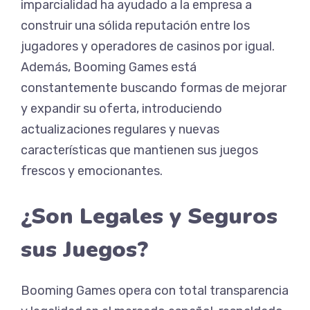
imparcialidad ha ayudado a la empresa a
construir una sólida reputación entre los
jugadores y operadores de casinos por igual.
Además, Booming Games está
constantemente buscando formas de mejorar
y expandir su oferta, introduciendo
actualizaciones regulares y nuevas
características que mantienen sus juegos
frescos y emocionantes.
¿Son Legales y Seguros
sus Juegos?
Booming Games opera con total transparencia