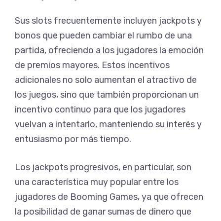
Sus slots frecuentemente incluyen jackpots y
bonos que pueden cambiar el rumbo de una
partida, ofreciendo a los jugadores la emoción
de premios mayores. Estos incentivos
adicionales no solo aumentan el atractivo de
los juegos, sino que también proporcionan un
incentivo continuo para que los jugadores
vuelvan a intentarlo, manteniendo su interés y
entusiasmo por más tiempo.
Los jackpots progresivos, en particular, son
una característica muy popular entre los
jugadores de Booming Games, ya que ofrecen
la posibilidad de ganar sumas de dinero que