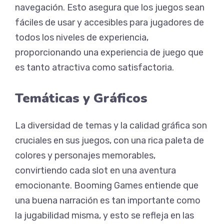
navegación. Esto asegura que los juegos sean
fáciles de usar y accesibles para jugadores de
todos los niveles de experiencia,
proporcionando una experiencia de juego que
es tanto atractiva como satisfactoria.
Temáticas y Gráficos
La diversidad de temas y la calidad gráfica son
cruciales en sus juegos, con una rica paleta de
colores y personajes memorables,
convirtiendo cada slot en una aventura
emocionante. Booming Games entiende que
una buena narración es tan importante como
la jugabilidad misma, y esto se refleja en las