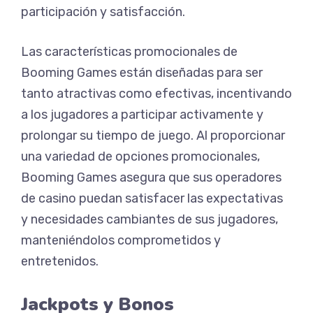
participación y satisfacción.
Las características promocionales de
Booming Games están diseñadas para ser
tanto atractivas como efectivas, incentivando
a los jugadores a participar activamente y
prolongar su tiempo de juego. Al proporcionar
una variedad de opciones promocionales,
Booming Games asegura que sus operadores
de casino puedan satisfacer las expectativas
y necesidades cambiantes de sus jugadores,
manteniéndolos comprometidos y
entretenidos.
Jackpots y Bonos