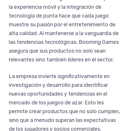
la experiencia móvil y la integración de
tecnología de punta hace que cada juego
muestre su pasión por el entretenimiento de
alta calidad. Al mantenerse a la vanguardia de
las tendencias tecnológicas, Booming Games
asegura que sus productos no solo sean
relevantes sino también líderes en el sector.
La empresa invierte significativamente en
investigación y desarrollo para identificar
nuevas oportunidades y tendencias en el
mercado de los juegos de azar. Esto les
permite crear productos que no solo cumplen,
sino que a menudo superan las expectativas
de los jugadores y socios comerciales.