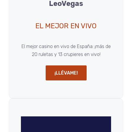
LeoVegas
EL MEJOR EN VIVO
El mejor casino en vivo de España: ¡más de
20 ruletas y 13 crupieres en vivo!
¡LLÉVAME!