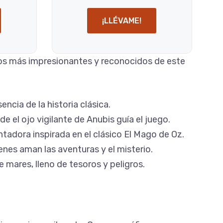
¡LLÉVAME!
los más impresionantes y reconocidos de este
ncia de la historia clásica.
 el ojo vigilante de Anubis guía el juego.
adora inspirada en el clásico El Mago de Oz.
ienes aman las aventuras y el misterio.
e mares, lleno de tesoros y peligros.