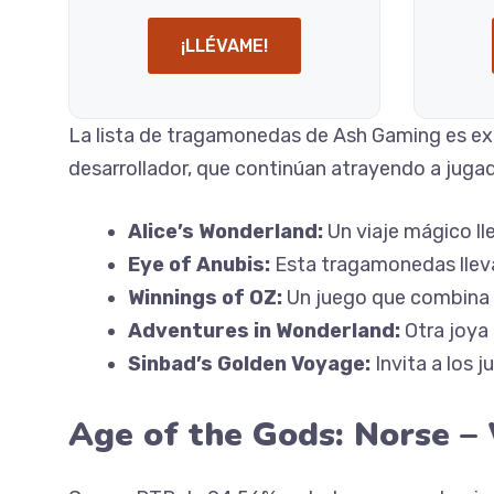
¡LLÉVAME!
La lista de tragamonedas de Ash Gaming es ex
desarrollador, que continúan atrayendo a jugad
Alice’s Wonderland:
Un viaje mágico ll
Eye of Anubis:
Esta tragamonedas lleva 
Winnings of OZ:
Un juego que combina n
Adventures in Wonderland:
Otra joya 
Sinbad’s Golden Voyage:
Invita a los j
Age of the Gods: Norse –