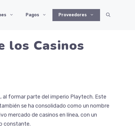
nes
Pagos
Proveedores
e los Casinos
al formar parte del imperio Playtech. Este
ue también se ha consolidado como un nombre
ivo mercado de casinos en línea, con un
to constante.