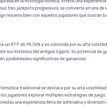
rada en la mitología nórdica, ofrece una experiencia 
us tres jackpots progresivos, se convierte en una de la
ngo resuena bien con aquellos jugadores que buscan ba
un RTP de 95.76% y es conocida por su alta volatilidad
brir los misterios del antiguo Egipto. Su potencial de
n posibilidades significativas de ganancias.
mática tradicional se destaca por su alta volatilidad
a los jugadores explorar múltiples estrategias de juego
onedas una experiencia llena de adrenalina y diversión