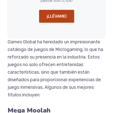
¡desde solo 0,10€!
¡LLÉVAME!
Games Global ha heredado un impresionante
catálogo de juegos de Microgaming, lo que ha
reforzado su presencia en la industria. Estos
juegos no solo ofrecen entretenidas
características, sino que también están
diseñados para proporcionar experiencias de
juego inmersivas. Algunos de sus mejores
títulos incluyen:
Mega Moolah