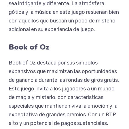
sea intrigante y diferente. La atmósfera
gótica y la música en este juego resuenan bien
con aquellos que buscan un poco de misterio
adicional en su experiencia de juego.
Book of Oz
Book of Oz destaca por sus símbolos
expansivos que maximizan las oportunidades
de ganancia durante las rondas de giros gratis.
Este juego invita a los jugadores a un mundo
de magia y misterio, con características
especiales que mantienen viva la emoción y la
expectativa de grandes premios. Con un RTP
alto y un potencial de pagos sustanciales,