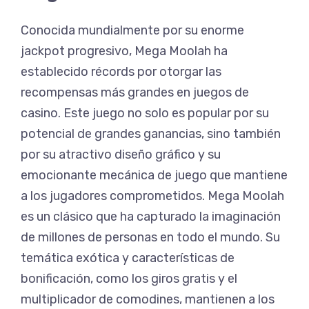
Conocida mundialmente por su enorme
jackpot progresivo, Mega Moolah ha
establecido récords por otorgar las
recompensas más grandes en juegos de
casino. Este juego no solo es popular por su
potencial de grandes ganancias, sino también
por su atractivo diseño gráfico y su
emocionante mecánica de juego que mantiene
a los jugadores comprometidos. Mega Moolah
es un clásico que ha capturado la imaginación
de millones de personas en todo el mundo. Su
temática exótica y características de
bonificación, como los giros gratis y el
multiplicador de comodines, mantienen a los