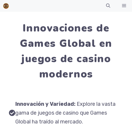
Saltar
Me
al
contenido
Innovaciones de
Games Global en
juegos de casino
modernos
Innovación y Variedad:
Explore la vasta
gama de juegos de casino que Games
Global ha traído al mercado.