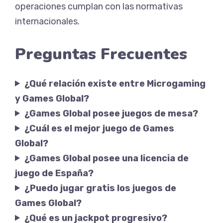
operaciones cumplan con las normativas
internacionales.
Preguntas Frecuentes
¿Qué relación existe entre Microgaming
y Games Global?
¿Games Global posee juegos de mesa?
¿Cuál es el mejor juego de Games
Global?
¿Games Global posee una licencia de
juego de España?
¿Puedo jugar gratis los juegos de
Games Global?
¿Qué es un jackpot progresivo?