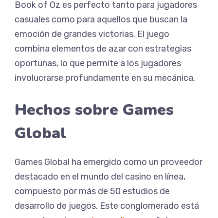
Book of Oz es perfecto tanto para jugadores
casuales como para aquellos que buscan la
emoción de grandes victorias. El juego
combina elementos de azar con estrategias
oportunas, lo que permite a los jugadores
involucrarse profundamente en su mecánica.
Hechos sobre Games
Global
Games Global ha emergido como un proveedor
destacado en el mundo del casino en línea,
compuesto por más de 50 estudios de
desarrollo de juegos. Este conglomerado está