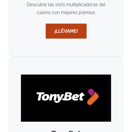
Descubre las slots multiplicadoras del
casino con mejores premios
¡LLÉVAME!