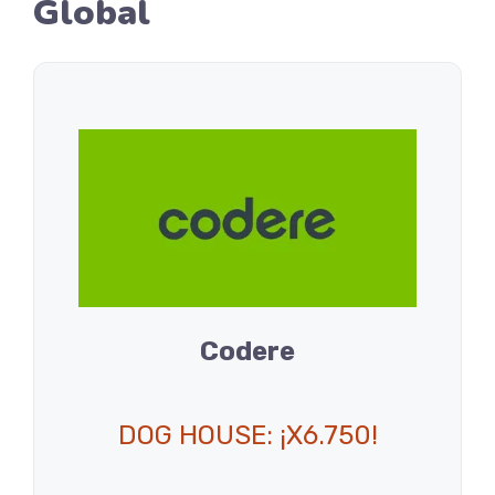
Global
Codere
DOG HOUSE: ¡X6.750!